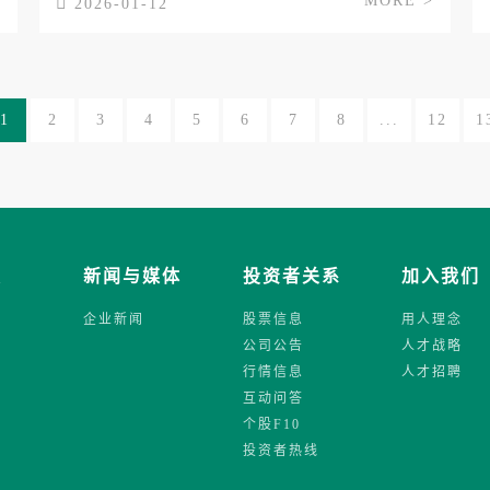
>
MORE >
2026-01-12
1
2
3
4
5
6
7
8
...
12
1
发
新闻与媒体
投资者关系
加入我们
企业新闻
股票信息
用人理念
公司公告
人才战略
行情信息
人才招聘
互动问答
个股F10
投资者热线