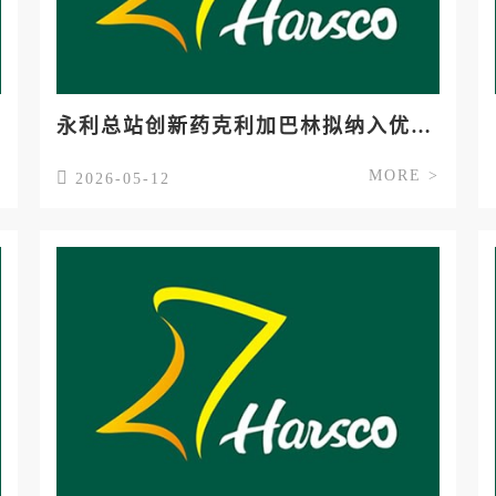
永利总站创新药克利加巴林拟纳入优先评审
>
MORE >
2026-05-12