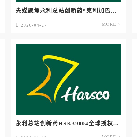
央媒聚焦永利总站创新药“克利加巴林”重要研究进展
>
MORE >
2026-04-27
永利总站创新药HSK39004全球授权AirNexis 总金额超10亿美元