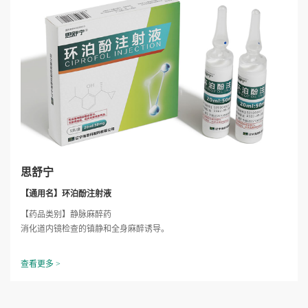
思舒宁
【通用名】环泊酚注射液
【药品类别】静脉麻醉药
消化道内镜检查的镇静和全身麻醉诱导。
查看更多 >