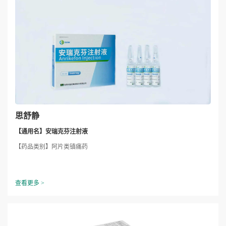
思舒静
​【通用名】安瑞克芬注射液
【药品类别】阿片类镇痛药
查看更多 >