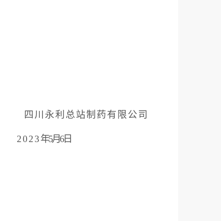
四川永利总站制药
有限公司
0
23
年
5
月
6
日