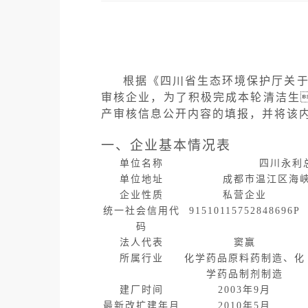
根据《四川省生态环境保护厅关
审核企业，为了积极完成本轮清洁生
产审核信息公开内容的填报，并将该
一、企业基本情况表
单位名称
四川永利
单位地址
成都市温江区海
企业性质
私营企业
统一社会信用代
91510115752848696P
码
法人代表
窦赢
所属行业
化学药品原料药制造、化
学药品制剂制造
建厂时间
2003
年
9
月
最新改扩建年月
2010
年
5
月