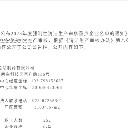
于公布
202
3
年度强制性清洁生产审核重点企业名单的通知
产审核，根据《清洁生产审核办法》第八
内容公开于公司公告栏。公开内容如下。
总站制药有限公司
峡两岸科技园百利路
136
号
中心经度坐标
103.798153687
中心纬度坐标
30.686453068
法人联系电话
028-67258301
厂区面积
31834.67m2
职工人数
252
企业规模
小型